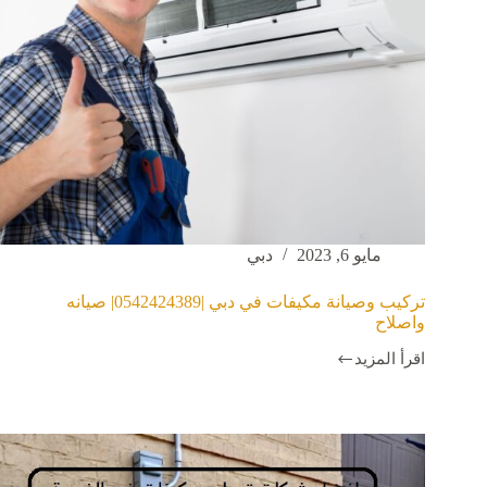
مايو 6, 2023
دبي
تركيب وصيانة مكيفات في دبي |0542424389| صيانه
واصلاح
اقرأ المزيد
تركيب
وصيانة
مكيفات
في
دبي
|0542424389|
صيانه