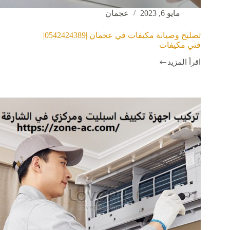
مايو 6, 2023
عجمان
تصليح وصيانة مكيفات في عجمان |0542424389|
فني مكيفات
اقرأ المزيد
تصليح
وصيانة
مكيفات
في
عجمان
|0542424389|
فني
مكيفات