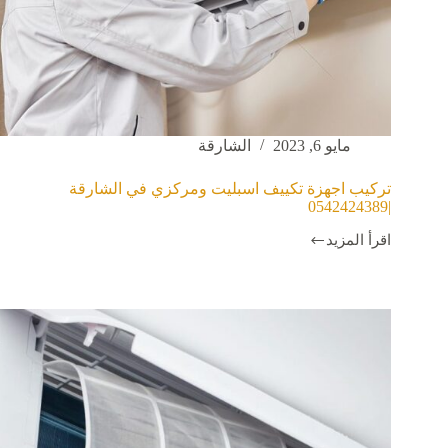
مايو 6, 2023
الشارقة
تركيب اجهزة تكييف اسبليت ومركزي في الشارقة
|0542424389
اقرأ المزيد
تركيب
اجهزة
تكييف
اسبليت
ومركزي
في
الشارقة
|0542424389