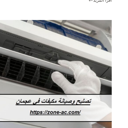
اقرأ المزيد
افضل
شركات
تصليح
مكيفات
في
الفجيرة
|0542424389