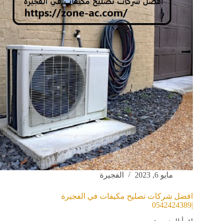
واصلاح
مايو 6, 2023
الفجيرة
افضل شركات تصليح مكيفات في الفجيرة
|0542424389