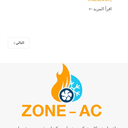
اقرأ المزيد
تركيب
اجهزة
تكييف
اسبليت
ومركزي
في
عجمان
التالي
|0542424389