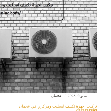
|0542424389|
صيانة
وتركيب
مايو 6, 2023
عجمان
تركيب اجهزة تكييف اسبليت ومركزي في عجمان
|0542424389