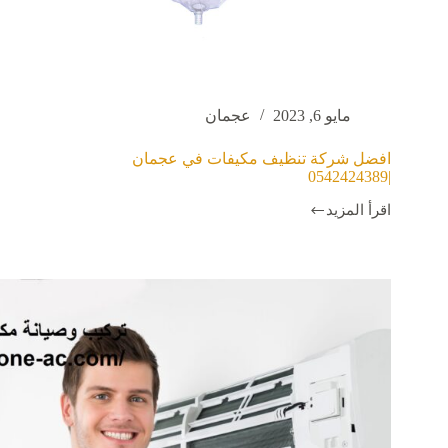
مايو 6, 2023
عجمان
افضل شركة تنظيف مكيفات في عجمان
|0542424389
اقرأ المزيد
افضل
شركة
تنظيف
مكيفات
في
عجمان
|0542424389