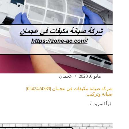
مايو 6, 2023
عجمان
شركة صيانة مكيفات في عجمان |0542424389|
صيانة وتركيب
اقرأ المزيد
شركة
صيانة
مكيفات
في
عجمان