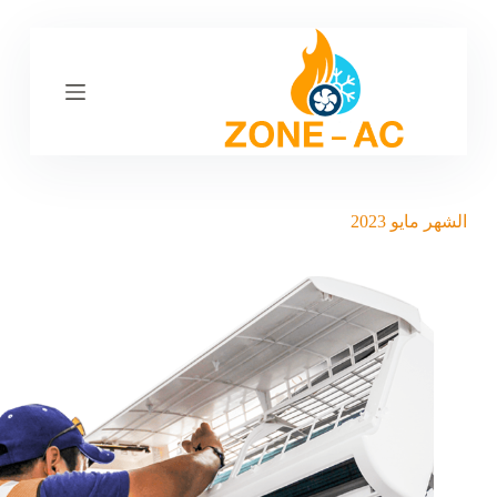
ا
ل
ت
ج
ا
و
ز
إ
ل
ى
الشهر
مايو 2023
ا
ل
م
ح
ت
و
ى