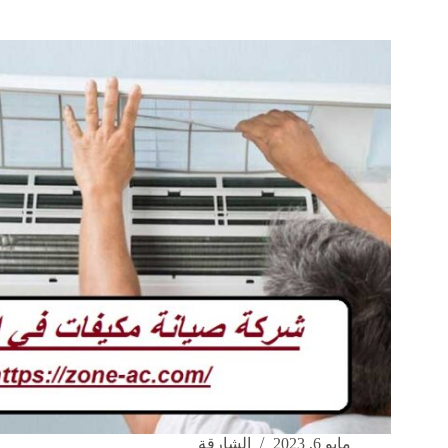
تنظيف
مكيفات
في
ام
القيوين
|0542424389
مايو 6, 2023
الشارقة