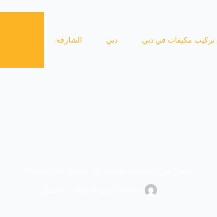
تركيب مكيفات في دبي
دبي
الشارقة
عجمان
افضل شركة تنظيف مكيفات في عجمان |0542424389
admin
مايو 6, 2023
عجمان