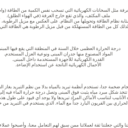
ة مثل السخانات الكهربائية التي تسحب نفس الكمية من الطاقة (واط)
ملف المكثف، والذي تقع خارج الغرفة (في الهواء الطلق).
بمثابة نظام الطاقة وتحويلها من النظام. على العكس مع مزيل الرطوبة، 
ولذلك كل من الطاقة المستهلكة من قبل مزيل الرطوبة هي الطاقة التي ه
درجة الحرارة العظمى خلال السنة في المنطقة التي يقع فيها المبنى
المواد المصنوع منها جدران المبنى ونوعية العزل المستخدم.
القدرة الكهربائية للأجهزة المستخدمة داخل المبنى.
الأحمال الكهربائية الناتجة عن استخدام الإضاءة.
جام ضخمة جدا، تستخدم أنظمة تبريد بالمياه بدلا من نظم التبريد بغا
ل مبرد مياه يثبت فوق المبنى وتصل درجة حرارة الماء فيه إلى ما بين 4 إلى 7 درج
الأنابيب لتناسب الأماكن المراد تبريدها ولا يوجد أي قيود على طول هذه
الحراري بين الفريون البارد جداُ مع الماء. الذي يستخدم في التبريد من 
 والتي جعلتنا ثقة لعملائنا ممن سبق لهم التعامل معنا، وأصبحوا عملاء 