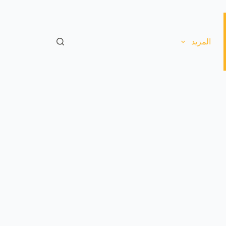
ا
ل
ت
ج
المزيد
ا
و
ز
إ
ل
ى
ا
ل
م
ح
ت
و
ى