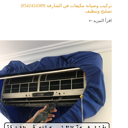
تركيب وصيانة مكيفات في الشارقة |0542424389|
تصليح وتنظيف
اقرأ المزيد
تركيب
وصيانة
مكيفات
في
الشارقة
|0542424389|
تصليح
وتنظيف