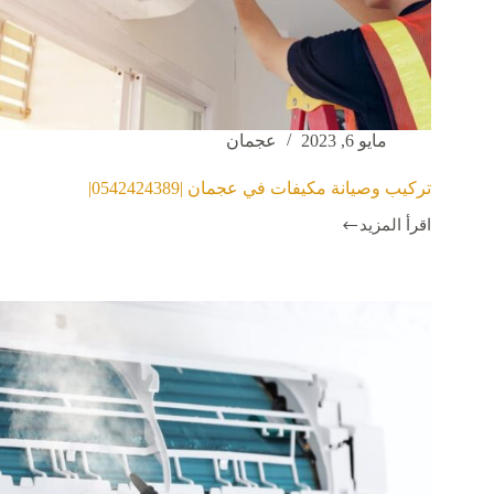
مايو 6, 2023
عجمان
تركيب وصيانة مكيفات في عجمان |0542424389|
اقرأ المزيد
تركيب
وصيانة
مكيفات
في
عجمان
|0542424389|