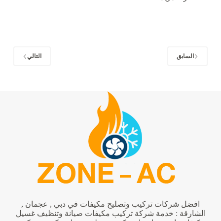
افضل
شركات
تصليح
مكيفات
في
الشارقة
|0542424389
السابق
التالي
افضل شركات تركيب وتصليح مكيفات في دبي , عجمان ,
الشارقة : خدمة شركة تركيب مكيفات صيانة وتنظيف غسيل