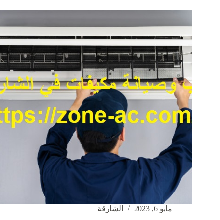
مكيفات
في
دبي
|0542424389
مايو 6, 2023
الشارقة