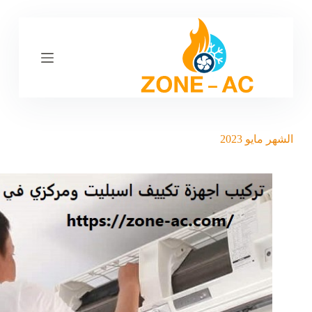
ا
ل
ت
ج
ا
و
ز
إ
ل
ى
الشهر
مايو 2023
ا
ل
م
ح
ت
و
ى