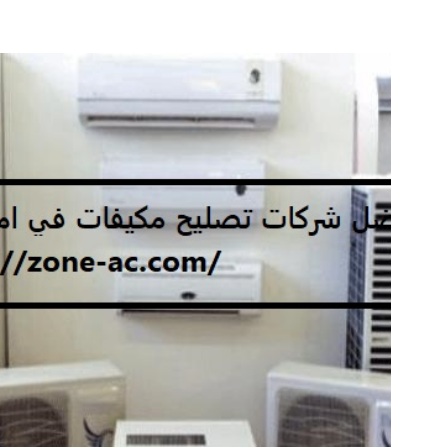
شركة
تنظيف
مكيفات
في
الفجيرة
|0542424389|
صيانة
مكيفات