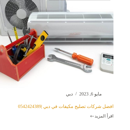
مايو 6, 2023
دبي
افضل شركات تصليح مكيفات في دبي |0542424389
اقرأ المزيد
افضل
شركات
تصليح