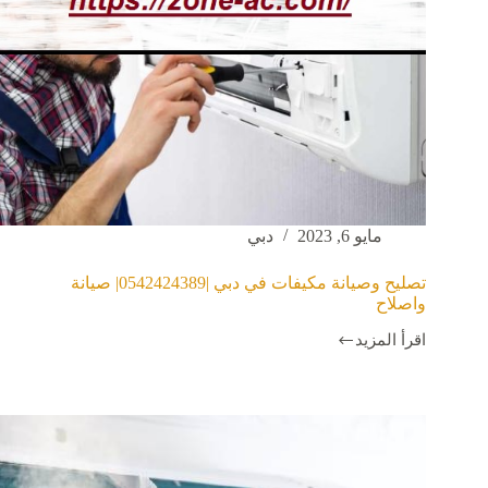
مايو 6, 2023
دبي
تصليح وصيانة مكيفات في دبي |0542424389| صيانة
واصلاح
اقرأ المزيد
تصليح
وصيانة
مكيفات
في
دبي
|0542424389|
صيانة
واصلاح