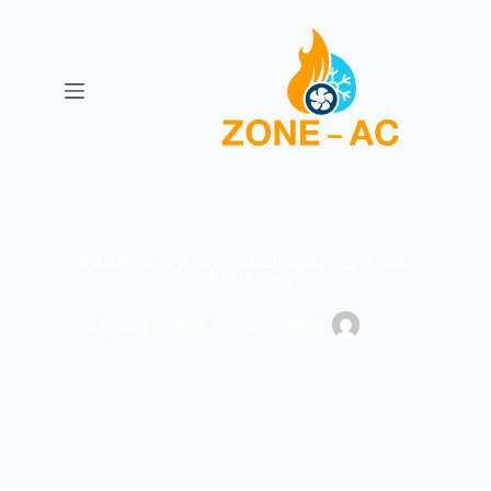
ا
ل
ت
ج
ا
و
ز
إ
ل
ى
ا
ل
تركيب اجهزة تكييف اسبليت ومركزي في الشارقة
م
|0542424389
ح
ت
admin
مايو 6, 2023
الشارقة
و
ى