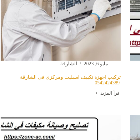
مايو 6, 2023
الشارقة
تركيب اجهزة تكييف اسبليت ومركزي في الشارقة
|0542424389
اقرأ المزيد
تركيب
اجهزة
تكييف
اسبليت
ومركزي
في
الشارقة
|0542424389