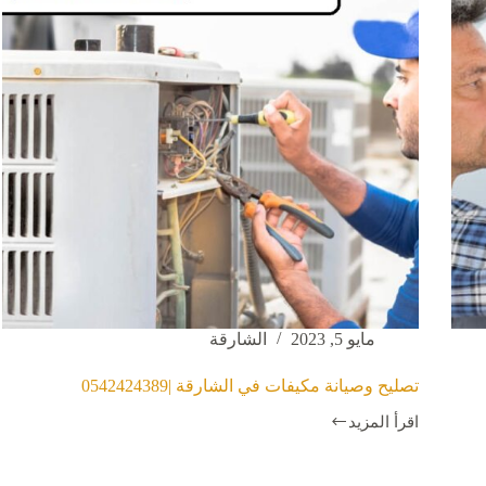
مايو 5, 2023
الشارقة
تصليح وصيانة مكيفات في الشارقة |0542424389
اقرأ المزيد
تصليح
وصيانة
مكيفات