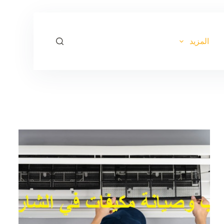
ا
ل
ت
ج
المزيد
ا
و
ز
إ
ل
ى
ا
ل
م
ح
ت
و
ى