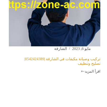
مايو 6, 2023
الشارقة
تركيب وصيانة مكيفات في الشارقة |0542424389|
تصليح وتنظيف
اقرأ المزيد
تركيب
وصيانة
مكيفات
في
الشارقة
|0542424389|
تصليح
وتنظيف