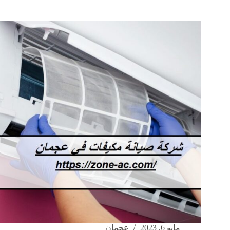
مكيفات
في
عجمان
|0542424389|
فني
مكيفات
مايو 6, 2023
عجمان