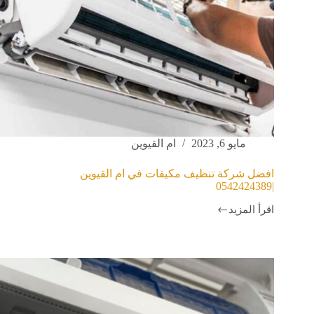
مايو 6, 2023
ام القيوين
افضل شركة تنظيف مكيفات في ام القيوين
|0542424389
اقرأ المزيد
افضل
شركة
تنظيف
مكيفات
في
ام
القيوين
|0542424389