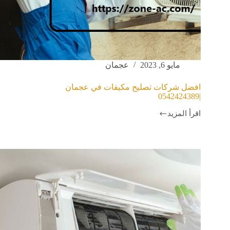
مايو 6, 2023
عجمان
افضل شركات تصليح مكيفات في عجمان
|0542424389
اقرأ المزيد
افضل
شركات
تصليح
مكيفات
في
عجمان
|0542424389