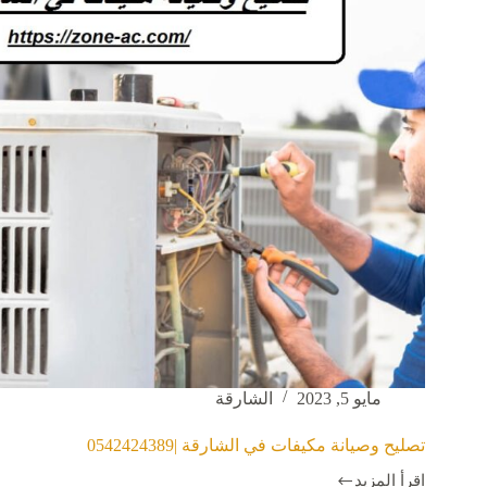
فني
مكيفات
مايو 5, 2023
الشارقة
تصليح وصيانة مكيفات في الشارقة |0542424389
اقرأ المزيد