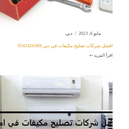
مايو 6, 2023
دبي
افضل شركات تصليح مكيفات في دبي |0542424389
اقرأ المزيد
افضل
شركات
تصليح
مكيفات
في
دبي
|0542424389