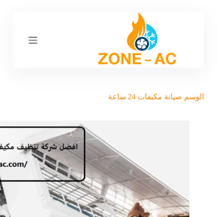
ا
ل
ت
ج
ا
و
ز
إ
ل
ى
الوسم
صيانة مكيفات 24 ساعة
ا
ل
م
ح
ت
و
ى