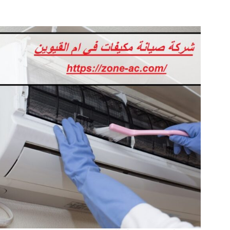
شركات
تصليح
مكيفات
في
الشارقة
|0542424389