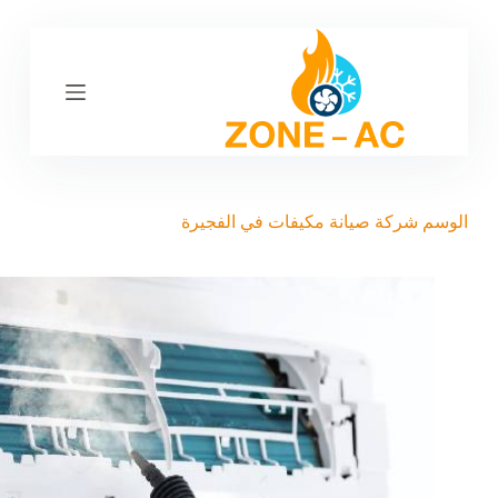
ا
ل
ت
ج
ا
و
ز
إ
ل
ى
الوسم
شركة صيانة مكيفات في الفجيرة
ا
ل
م
ح
ت
و
ى