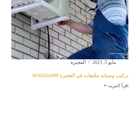
مايو 5, 2023
الفجيرة
تركيب وصيانة مكيفات في الفجيرة |0542424389|
اقرأ المزيد
تركيب
وصيانة
مكيفات
في
الفجيرة
|0542424389|