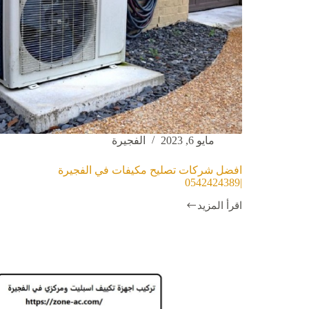
مايو 6, 2023
الفجيرة
افضل شركات تصليح مكيفات في الفجيرة
|0542424389
اقرأ المزيد
افضل
شركات
تصليح
مكيفات
في
الفجيرة
|0542424389