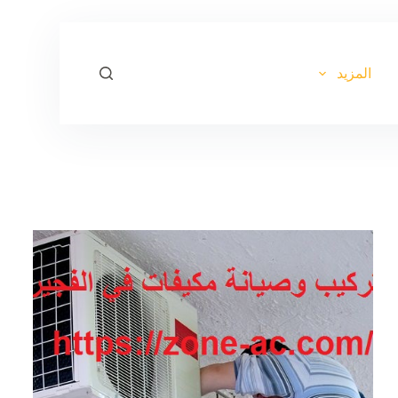
ا
ل
ت
ج
المزيد
ا
و
ز
إ
ل
ى
ا
ل
م
ح
ت
و
ى