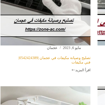
مايو 6, 2023
عجمان
تصليح وصيانة مكيفات في عجمان |0542424389|
فني مكيفات
اقرأ المزيد
تصليح
وصيانة
مكيفات
في
عجمان
|0542424389|
فني
مكيفات