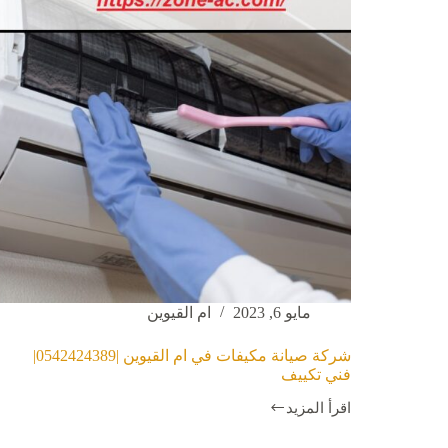
مايو 6, 2023
ام القيوين
شركة صيانة مكيفات في ام القيوين |0542424389|
فني تكييف
اقرأ المزيد
شركة
صيانة