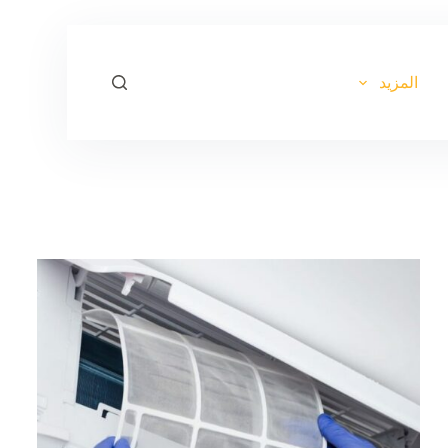
ا
ل
ت
ج
المزيد
ا
و
ز
إ
ل
ى
ا
ل
م
ح
ت
و
ى